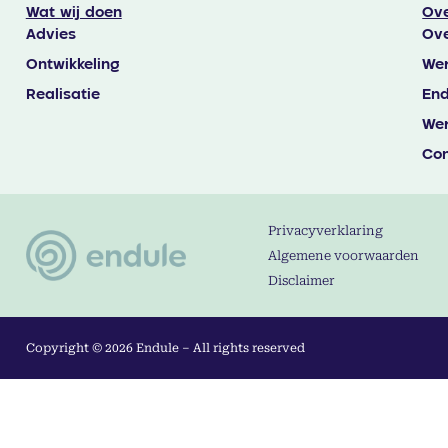
Wat wij doen
Ove
Advies
Ove
Ontwikkeling
Wer
Realisatie
End
Wer
Con
Privacyverklaring
Algemene voorwaarden
Disclaimer
Copyright © 2026 Endule – All rights reserved