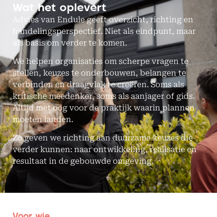
Wat het oplevert
Advies van Endule geeft overzicht, richting en
handelingsperspectief. Niet als eindpunt, maar
als basis om verder te komen.
We helpen organisaties om scherpe vragen te
stellen, keuzes te onderbouwen, belangen te
verbinden en draagvlak te creëren. Soms als
kritische meedenker, soms als aanjager of gids.
Altijd met oog voor de praktijk waarin plannen
moeten landen.
Zo geven we richting aan duurzame keuzes die
verder kunnen: naar ontwikkeling, realisatie en
resultaat in de gebouwde omgeving.
Voor wie