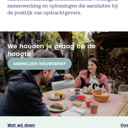
samenwerking en oplossingen die aansluiten bij
de praktijk van opdrachtgevers.
We houden je graag op de
hoogte
AANMELDEN NIEUWSBRIEF
Wat wij doen
Ove