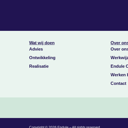
Wat wij doen
Over on
Advies
Over on
Ontwikkeling
Werkwij
Realisatie
Endule 
Werken b
Contact
Copyright © 2026 Endule – All rights reserved