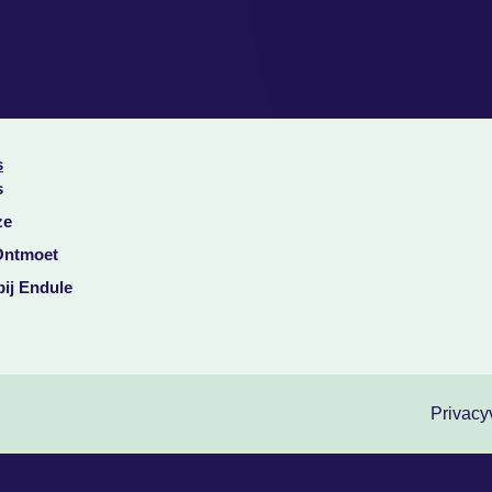
s
s
ze
Ontmoet
ij Endule
Privacy