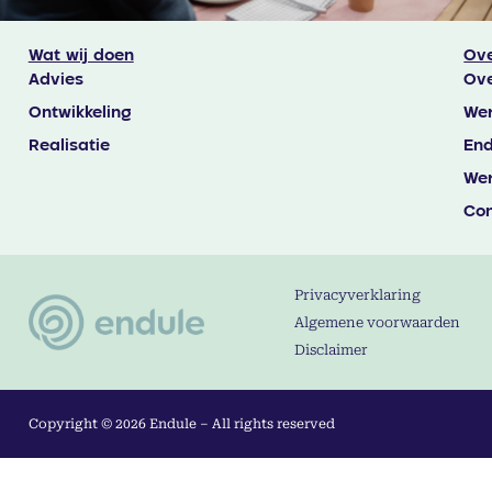
Wat wij doen
Ove
Advies
Ove
Ontwikkeling
Wer
Realisatie
End
Wer
Con
Privacyverklaring
Algemene voorwaarden
Disclaimer
Copyright © 2026 Endule – All rights reserved