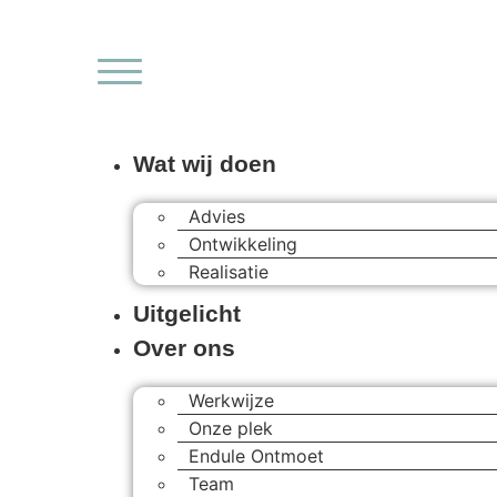
Ga
naar
de
inhoud
Wat wij doen
Advies
Ontwikkeling
Realisatie
Uitgelicht
Over ons
Werkwijze
Onze plek
Endule Ontmoet
Team