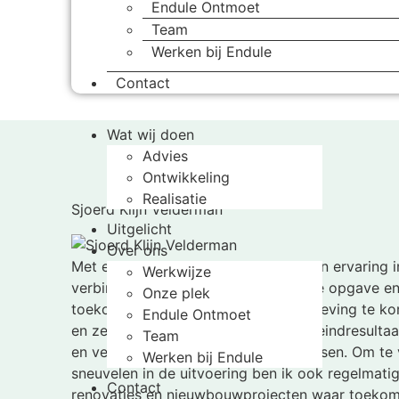
Endule Ontmoet
Team
Werken bij Endule
Contact
Wat wij doen
Advies
Ontwikkeling
Realisatie
Sjoerd Klijn Velderman
Uitgelicht
Over ons
Met een bouwkundige achtergrond en ervaring in
Werkwijze
verbinding te maken tussen sectorale opgave en
Onze plek
toekomstbestendige gebouwde omgeving te komen
Endule Ontmoet
en zet ik in op de hefbomen die dat eindresultaa
Team
en vertaal ik naar de primaire processen. Om te
Werken bij Endule
sneuvelen in de uitvoering ben ik ook regelmatig
Contact
renovaties en nieuwbouwprojecten waar toekom