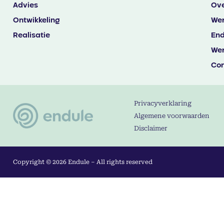
Advies
Ove
Ontwikkeling
Wer
Realisatie
End
Wer
Con
Privacyverklaring
Algemene voorwaarden
Disclaimer
Copyright © 2026 Endule – All rights reserved