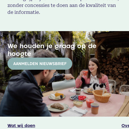
zonder concessies te doen aan de kwaliteit van
de informatie.
We houden je graag op de
hoogte
AANMELDEN NIEUWSBRIEF
Wat wij doen
Ove