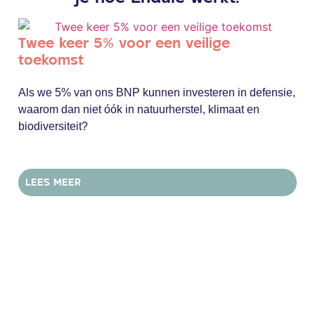
Twee keer 5% voor een veilige
toekomst
Als we 5% van ons BNP kunnen investeren in defensie,
waarom dan niet óók in natuurherstel, klimaat en
biodiversiteit?
LEES MEER
Va
sy
de
End
Ren