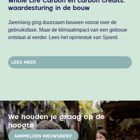
Whole Life Carbon en carbon credits:
2 J
waardesturing in de bouw
10
en
Jarenlang ging duurzaam bouwen vooral over de
gebruiksfase. Maar de klimaatimpact van een gebouw
Op 
ontstaat al eerder. Lees het opiniestuk van Sjoerd.
met
fami
LEES MEER
L
We houden je graag op de
hoogte
AANMELDEN NIEUWSBRIEF