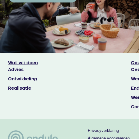
Wat wij doen
Ove
Advies
Ove
Ontwikkeling
Wer
Realisatie
End
Wer
Con
Privacyverklaring
Algemene voorwaarden