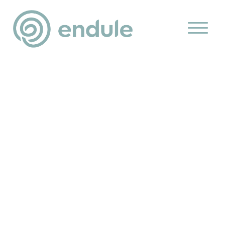
Klimaatneutraal in 2050?
Jij bepaalt de koers. Wij
zijn je kompas.