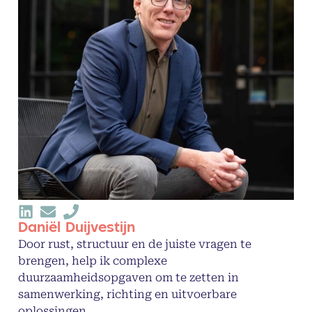
Daniël Duijvestijn
Door rust, structuur en de juiste vragen te
brengen, help ik complexe
duurzaamheidsopgaven om te zetten in
samenwerking, richting en uitvoerbare
oplossingen.