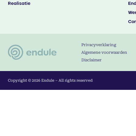
Realisatie
End
Wer
Con
Privacyverklaring
Algemene voorwaarden
Disclaimer
Copyright © 2026 Endule – All rights reserved