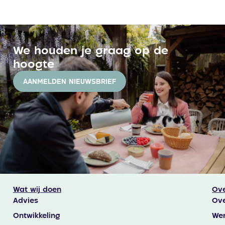
We houden je graag op de
hoogte
AANMELDEN NIEUWSBRIEF
Wat wij doen
Ove
Advies
Ove
Ontwikkeling
Wer